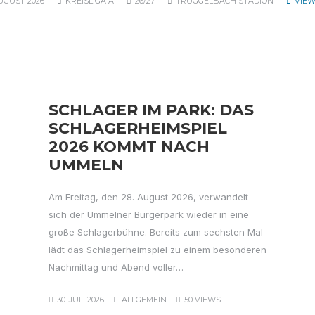
AUGUST 2026
KREISLIGA A
26/27
TRÜGGELBACH STADION
VIEW
SCHLAGER IM PARK: DAS
SCHLAGERHEIMSPIEL
2026 KOMMT NACH
UMMELN
Am Freitag, den 28. August 2026, verwandelt
sich der Ummelner Bürgerpark wieder in eine
große Schlagerbühne. Bereits zum sechsten Mal
lädt das Schlagerheimspiel zu einem besonderen
Nachmittag und Abend voller…
30. JULI 2026
ALLGEMEIN
50 VIEWS