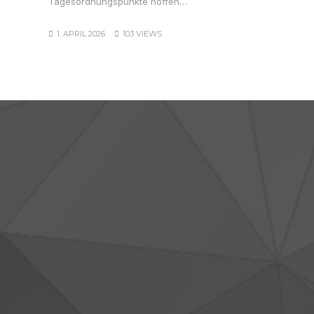
Tagesordnungspunkte hoffen…
1. APRIL 2026
103 VIEWS