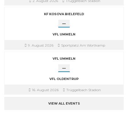
2. August 2026
Trüggelbach Stadion
KF KOSOVA BIELEFELD
—
VFL UMMELN
9. August 2026
Sportplatz Am Wortkamp
VFL UMMELN
—
VFL OLDENTRUP
16. August 2026
Trüggelbach Stadion
VIEW ALL EVENTS