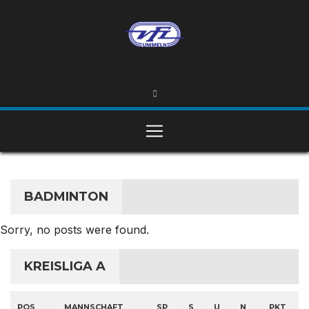
BADMINTON
Sorry, no posts were found.
KREISLIGA A
POS
MANNSCHAFT
SP
S
U
N
PKT