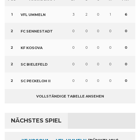
1
3
2
0
1
6
VFL UMMELN
2
0
0
0
0
0
FC SENNESTADT
2
0
0
0
0
0
KF KOSOVA
2
0
0
0
0
0
SC BIELEFELD
2
0
0
0
0
0
SC PECKELOH II
VOLLSTÄNDIGE TABELLE ANSEHEN
NÄCHSTES SPIEL