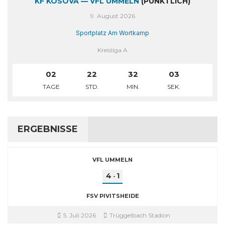
KF KOSOVA — VFL UMMELN
(PÜNKTLICH)
9. August 2026
Sportplatz Am Wortkamp
Kreisliga A
02
22
32
03
TAGE
STD.
MIN.
SEK.
ERGEBNISSE
VFL UMMELN
4
1
-
FSV PIVITSHEIDE
5. Juli 2026
Trüggelbach Stadion