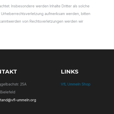
htet. Insbesondere werden Inhalte Dritter als solche
ne Urheberrechtsverletzung aufmerksam werden, bitten
ekanntwerden von Rechtsverletzungen werden wir
NTAKT
LINKS
gelbachstr. 25A
VfL Ummeln Shop
Bielefeld
stand@vfl-ummeln.org