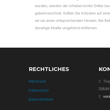
wurden, werden die Urheberrechte Dritter beac
gekennzeichnet. Sollten Sie trotzdem auf ei
wir um einen entsprechenden Hinweis. Bei B
derartige Inhalte umgehend entfernen.
RECHTLICHES
KO
Impressum
Trüg
33649 
Datenschutz
vor
Barierrefreiheit